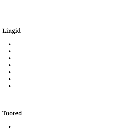
Lingid
Avaleht
Pood
Kaubamärgid
Kontakt
Privaatsuspoliitika
Müügitingimused
Järelmaks & osamaksed
Tooted
Laagerduskapid