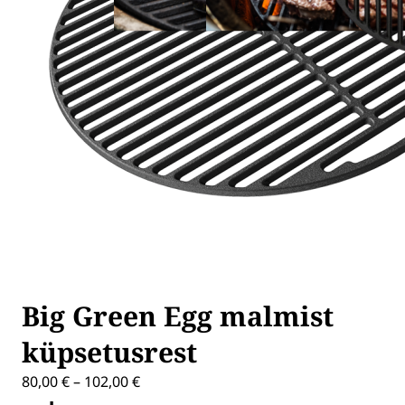
Big Green Egg malmist
küpsetusrest
Price
80,00
€
–
102,00
€
range: