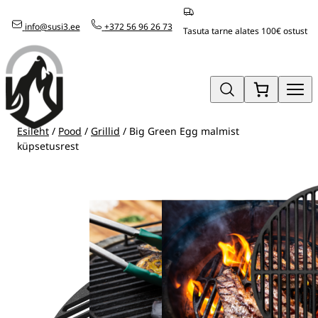
Mine
info@susi3.ee
+372 56 96 26 73
otse
Tasuta tarne alates 100€ ostust
sisu
juurde
Esileht
/
Pood
/
Grillid
/ Big Green Egg malmist
küpsetusrest