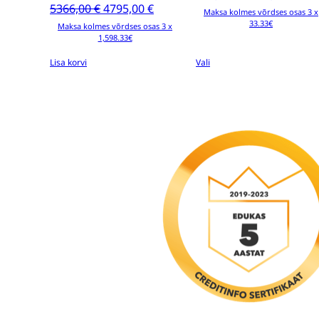
Algne
Current
5366,00
€
4795,00
€
rang
Maksa kolmes võrdses osas 3 x
hind
price
33.33€
100,
Maksa kolmes võrdses osas 3 x
1,598.33€
oli:
is:
thr
5366,00 €.
4795,00 €.
236,
Lisa korvi
Vali