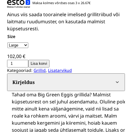
Maksa kolmes võrdses osas 3 x 26.67€
80,00 €
through
Ainus viis saada toorainele imelised grillitriibud või
102,00 €
laitmatu ruudumuster, on kasutada malmist
küpsetusresti.
Size
102,00
€
Big
Lisa korvi
Kategooriad:
Grillid
,
Lisatarvikud
Green
Egg
Kirjeldus
malmist
Tahad oma Big Green Eggis grillida? Malmist
küpsetusrest
küpsetusrest on sel juhul asendamatu. Oluline pole
kogus
mitte ainult kena väljanägemine, vaid nii lisad sa
roale ka rohkem aroomi, värvi ja maitset. Malm
kuumeneb kergemini ja kiiremini, hoiab kauem
soojust ja jagab seda ühtlasemalt toidule. Lisaks on