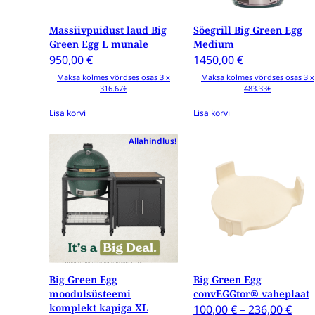
Massiivpuidust laud Big
Söegrill Big Green Egg
Green Egg L munale
Medium
950,00
€
1450,00
€
Maksa kolmes võrdses osas 3 x
Maksa kolmes võrdses osas 3 x
316.67€
483.33€
Lisa korvi
Lisa korvi
Sellel
Allahindlus!
tootel
on
mitu
varianti.
Valikud
saab
valida
tootelehel
Big Green Egg
Big Green Egg
moodulsüsteemi
convEGGtor® vaheplaat
komplekt kapiga XL
Pric
100,00
€
–
236,00
€