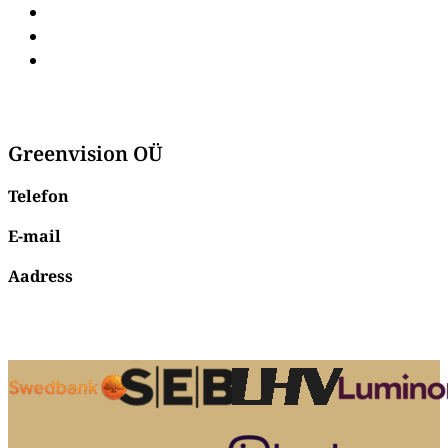
Ulukikülmikud
Vaakumpakendajad
Hakklihamasinad
Greenvision OÜ
Telefon
+372 56 96 26 73
E-mail
info@susi3.ee
Aadress
Johan Laidoneri plats 3,
Viljandi,
71003