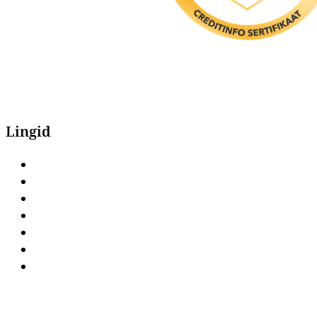
Lingid
Avaleht
Pood
Kaubamärgid
Kontakt
Privaatsuspoliitika
Müügitingimused
Järelmaks & osamaksed