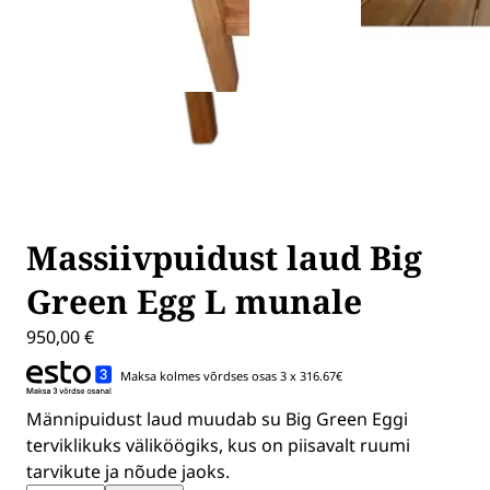
Massiivpuidust laud Big
Green Egg L munale
950,00
€
Maksa kolmes võrdses osas 3 x 316.67€
Männipuidust laud muudab su Big Green Eggi
terviklikuks väliköögiks, kus on piisavalt ruumi
tarvikute ja nõude jaoks.