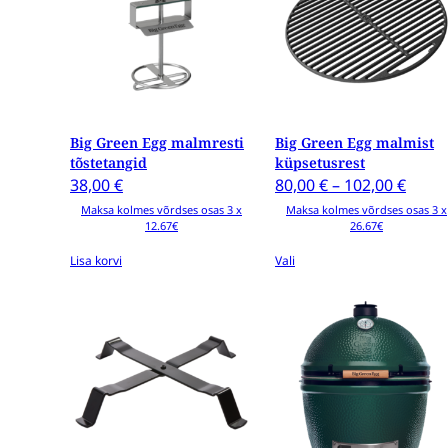
mitu
varianti.
Valikud
saab
valida
tootelehel
Big Green Egg malmresti
Big Green Egg malmist
tõstetangid
küpsetusrest
Price
38,00
€
80,00
€
–
102,00
€
range
Maksa kolmes võrdses osas 3 x
Maksa kolmes võrdses osas 3 x
12.67€
26.67€
80,00
thro
Lisa korvi
Vali
102,0
Sellel
tootel
on
mitu
varianti.
Valikud
saab