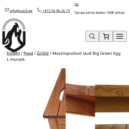
Mine
info@susi3.ee
+372 56 96 26 73
otse
Tasuta tarne alates 100€ ostust
sisu
juurde
Esileht
/
Pood
/
Grillid
/ Massiivpuidust laud Big Green Egg
L munale