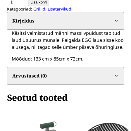
Massiivpuidust
Lisa korvi
Kategooriad:
Grillid
,
Lisatarvikud
laud
Big
Kirjeldus
Green
Käsitsi valmistatud männi massiivpuidust tapitud
Egg
laud L suurus munale. Paigalda EGG laua sisse koos
L
alusega, nii tagad selle ümber piisava õhuringluse.
munale
Mõõdud: 133 cm x 85cm x 72cm.
kogus
Arvustused (0)
Seotud tooted
Sellel
tootel
on