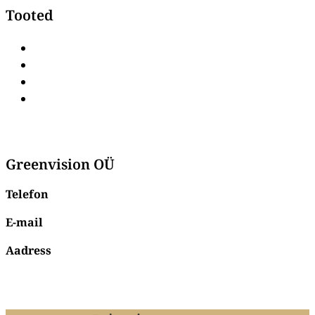
Tooted
Laagerduskapid
Ulukikülmikud
Vaakumpakendajad
Hakklihamasinad
Greenvision OÜ
Telefon
+372 56 96 26 73
E-mail
info@susi3.ee
Aadress
Johan Laidoneri plats 3,
Viljandi,
71003