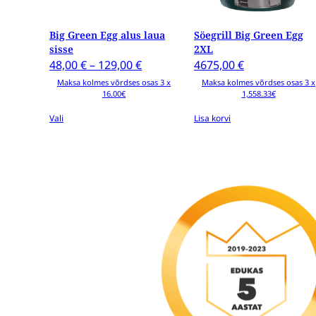
valida
tootelehel
Big Green Egg alus laua
Söegrill Big Green Egg
sisse
2XL
Price
48,00
€
–
129,00
€
4675,00
€
range:
Maksa kolmes võrdses osas 3 x
Maksa kolmes võrdses osas 3 x
16.00€
1,558.33€
48,00 €
through
Vali
Lisa korvi
129,00 €