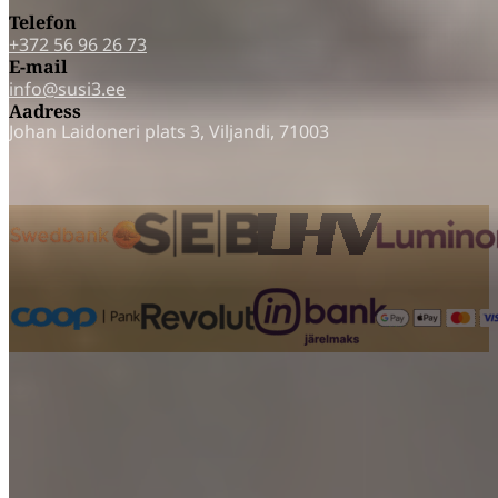
Telefon
+372 56 96 26 73
E-mail
info@susi3.ee
Aadress
Johan Laidoneri plats 3,
Viljandi,
71003