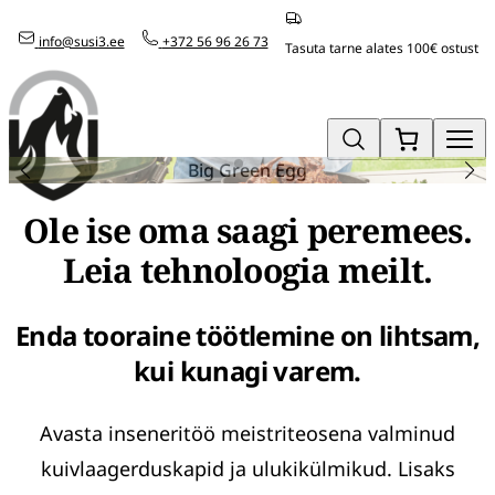
Mine
info@susi3.ee
+372 56 96 26 73
otse
Tasuta tarne alates 100€ ostust
sisu
juurde
Big Green Egg
Ole ise oma saagi peremees.
Leia tehnoloogia meilt.
Enda tooraine töötlemine on lihtsam,
kui kunagi varem.
Avasta inseneritöö meistriteosena valminud
kuivlaagerduskapid ja ulukikülmikud. Lisaks