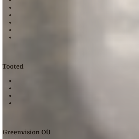
Kaubamärgid
Kontakt
Privaatsuspoliitika
Müügitingimused
Järelmaks & osamaksed
Tooted
Laagerduskapid
Ulukikülmikud
Vaakumpakendajad
Hakklihamasinad
Greenvision OÜ