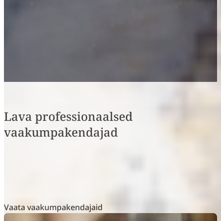
Lava professionaalsed
vaakumpakendajad
Kvaliteetne vaakumpakendaja hoiab liha, kala ja
köögivilju värskena ja sügavkülmikuvabana 5-10 korda
kauem.
Vaata vaakumpakendajaid