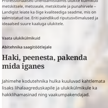
Professionaalsed ühendamisvalmis ulukite külmikud
metskitsele, metsseale, metskitsele ja punahirvele –
Landigist leiate ka õige kvaliteediga seadme, mis on
valmistatud ise. Eriti paindlikud riputusvõimalused ja
ideaalsed suure kaaluga ulukitele.
Vaata ulukikülmikuid
Abitehnika saagitöötlejale
Haki, peenesta, pakenda
mida iganes
Jahimehe kodutehnika hulka kuuluvad kahtlemata
lisaks lihalaagreduskapile ja ulukikülmikule ka
hakklihamasinad ning vaakumpakendajad.