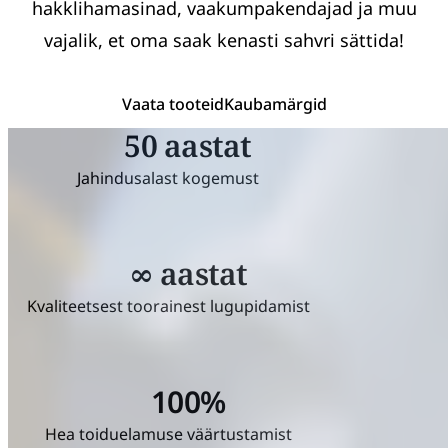
hakklihamasinad, vaakumpakendajad ja muu
vajalik, et oma saak kenasti sahvri sättida!
Vaata tooteid
Kaubamärgid
50 aastat
Jahindusalast kogemust
∞
aastat
Kvaliteetsest toorainest lugupidamist
100%
Hea toiduelamuse väärtustamist