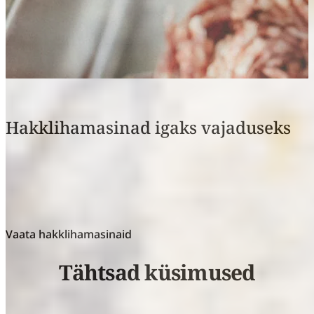
Hakklihamasinad igaks vajaduseks
Õige hakklihamasin avab uued võimalused uluki
valmistamisel, sest ulukihakkliha on mitmekülgne ja
midagi tõelistele gurmaanidele.
Vaata hakklihamasinaid
Tähtsad küsimused