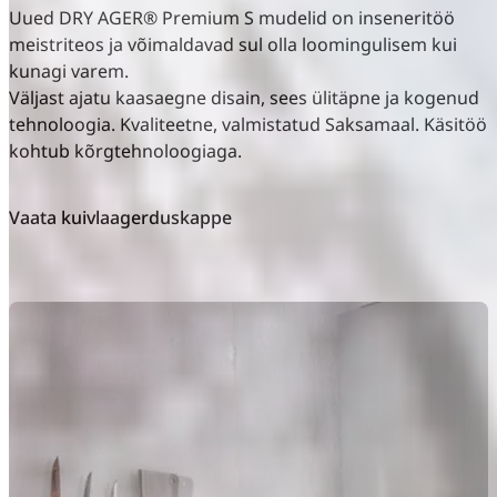
Uued DRY AGER® Premium S mudelid on inseneritöö
meistriteos ja võimaldavad sul olla loomingulisem kui
kunagi varem.
Väljast ajatu kaasaegne disain, sees ülitäpne ja kogenud
tehnoloogia. Kvaliteetne, valmistatud Saksamaal. Käsitöö
kohtub kõrgtehnoloogiaga.
Vaata kuivlaagerduskappe