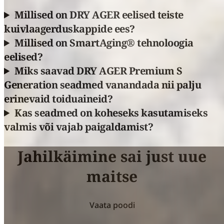
Millised on DRY AGER eelised teiste
kuivlaagerduskappide ees?
Millised on SmartAging® tehnoloogia
eelised?
Miks saavad DRY AGER Premium S
Generation seadmed vanandada nii palju
erinevaid toiduaineid?
Kas seadmed on koheseks kasutamiseks
valmis või vajab paigaldamist?
Jahilkäimine sai just uue
maitse
Vaata poodi