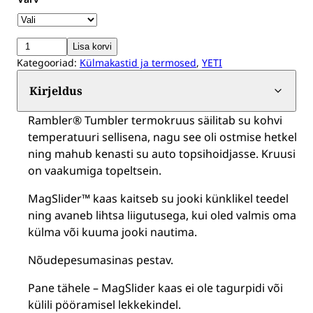
YETI
Lisa korvi
Kategooriad:
Külmakastid ja termosed
,
YETI
Rambler®
Tumbler
Kirjeldus
termokruus
Rambler® Tumbler termokruus säilitab su kohvi
10oz
temperatuuri sellisena, nagu see oli ostmise hetkel
(296ml)
ning mahub kenasti su auto topsihoidjasse. Kruusil
kogus
on vaakumiga topeltsein.
MagSlider™ kaas kaitseb su jooki künklikel teedel
ning avaneb lihtsa liigutusega, kui oled valmis oma
külma või kuuma jooki nautima.
Nõudepesumasinas pestav.
Pane tähele – MagSlider kaas ei ole tagurpidi või
külili pööramisel lekkekindel.