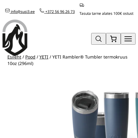
Mine
info@susi3.ee
+372 56 96 26 73
otse
Tasuta tarne alates 100€ ostust
sisu
juurde
Esileht
/
Pood
/
YETI
/ YETI Rambler® Tumbler termokruus
10oz (296ml)