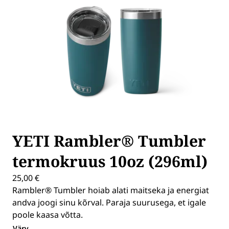
YETI Rambler® Tumbler
termokruus 10oz (296ml)
25,00
€
Rambler® Tumbler hoiab alati maitseka ja energiat
andva joogi sinu kõrval. Paraja suurusega, et igale
poole kaasa võtta.
Värv