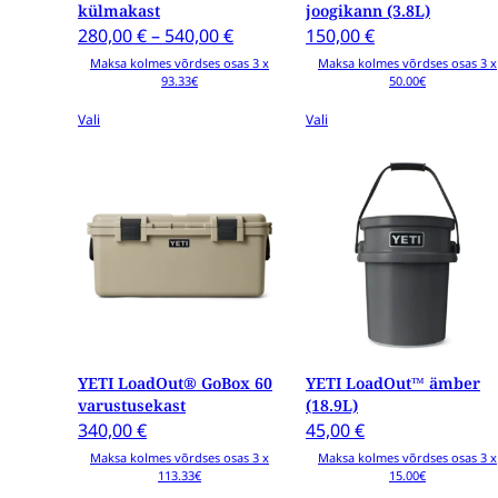
külmakast
joogikann (3.8L)
Price
280,00
€
–
540,00
€
150,00
€
range:
Maksa kolmes võrdses osas 3 x
Maksa kolmes võrdses osas 3 x
93.33€
50.00€
280,00 €
through
Vali
Vali
540,00 €
Sellel
Sellel
tootel
tootel
on
on
mitu
mitu
varianti.
varianti.
Valikud
Valikud
saab
saab
valida
valida
tootelehel
tootelehel
YETI LoadOut® GoBox 60
YETI LoadOut™ ämber
varustusekast
(18.9L)
340,00
€
45,00
€
Maksa kolmes võrdses osas 3 x
Maksa kolmes võrdses osas 3 x
113.33€
15.00€