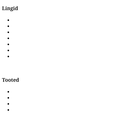
Lingid
Avaleht
Pood
Kaubamärgid
Kontakt
Privaatsuspoliitika
Müügitingimused
Järelmaks & osamaksed
Tooted
Laagerduskapid
Ulukikülmikud
Vaakumpakendajad
Hakklihamasinad