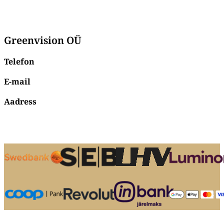
Greenvision OÜ
Telefon
+372 56 96 26 73
E-mail
info@susi3.ee
Aadress
Johan Laidoneri plats 3,
Viljandi,
71003