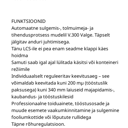
FUNKTSIOONID
Automaatne sulgemis-, tolmuimeja- ja
tihendusprotsess mudelil V.300 Valge. Täpselt
jälgitav anduri juhtimisega.
Tänu LCS-ile ei pea enam seadme klappi käes
hoidma
Samuti saab igal ajal lülitada käsitsi või konteineri
režiimile
Individuaalselt reguleeritav keevitusaeg – see
võimaldab keevitada kuni 200 mµ (tööstuslik
paksusega) kuni 340 mm laiuseid majapidamis-,
kaubandus- ja tööstuskilesid
Professionaalne toiduainete, tööstusosade ja
muude esemete vaakumkinnitamine ja sulgemine
fooliumkottide või lõputute rullidega
Täpne rõhuregulatsioon.