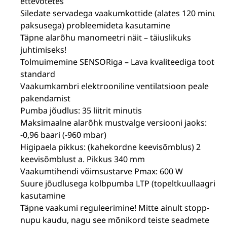
ettevõtetes
Siledate servadega vaakumkottide (alates 120 minu
paksusega) probleemideta kasutamine
Täpne alarõhu manomeetri näit – täiuslikuks
juhtimiseks!
Tolmuimemine SENSORiga – Lava kvaliteediga toote
standard
Vaakumkambri elektrooniline ventilatsioon peale
pakendamist
Pumba jõudlus: 35 liitrit minutis
Maksimaalne alarõhk mustvalge versiooni jaoks:
-0,96 baari (-960 mbar)
Higipaela pikkus: (kahekordne keevisõmblus) 2
keevisõmblust a. Pikkus 340 mm
Vaakumtihendi võimsustarve Pmax: 600 W
Suure jõudlusega kolbpumba LTP (topeltkuullaagrid)
kasutamine
Täpne vaakumi reguleerimine! Mitte ainult stopp-
nupu kaudu, nagu see mõnikord teiste seadmete