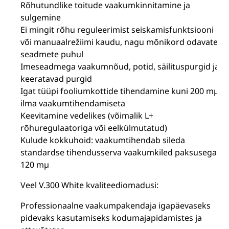
Rõhutundlike toitude vaakumkinnitamine ja
sulgemine
Ei mingit rõhu reguleerimist seiskamisfunktsiooni
või manuaalrežiimi kaudu, nagu mõnikord odavate
seadmete puhul
Imeseadmega vaakumnõud, potid, säilituspurgid ja
keeratavad purgid
Igat tüüpi fooliumkottide tihendamine kuni 200 mµ
ilma vaakumtihendamiseta
Keevitamine vedelikes (võimalik L+
rõhuregulaatoriga või eelkülmutatud)
Kulude kokkuhoid: vaakumtihendab sileda
standardse tihendusserva vaakumkiled paksusega
120 mµ
Veel V.300 White kvaliteediomadusi:
Professionaalne vaakumpakendaja igapäevaseks
pidevaks kasutamiseks kodumajapidamistes ja