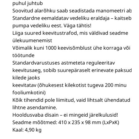
puhul juhtub
Soovitud alarõhku saab seadistada manomeetri abil
Standardne eemaldatav vedeliku eraldaja – kaitseb
pumpa vedeliku eest. Väga tähtis!
Liiga suured keevitustrafod, mis väldivad seadme
ülekuumenemist
Võimalik kuni 1000 keevisõmblust ühe korraga või
töötunde
Standardvarustuses astmeteta reguleeritav
keevitusaeg, sobib suurepäraselt erinevate paksude
kilede jaoks
keevitatav (õhukesest kilekotist tugeva 200 minu
fooliumkotini)
Kõik tihendid pole liimitud, vaid lihtsalt ühendatud –
lihtne asendamine.
Hooldusvaba disain – ei mingeid järelkulusid!
Seadme mõõtmed: 410 x 235 x 98 mm (LxPxK)
Kaal: 4,90 kg