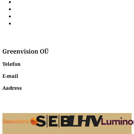
Laagerduskapid
Ulukikülmikud
Vaakumpakendajad
Hakklihamasinad
Greenvision OÜ
Telefon
+372 56 96 26 73
E-mail
info@susi3.ee
Aadress
Johan Laidoneri plats 3,
Viljandi,
71003