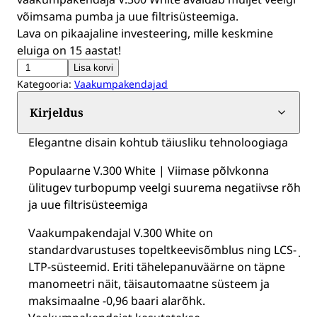
võimsama pumba ja uue filtrisüsteemiga.
Lava on pikaajaline investeering, mille keskmine
eluiga on 15 aastat!
Lava
Lisa korvi
Kategooria:
Vaakumpakendajad
vaakumpakendaja
V.300
Kirjeldus
Valge
Elegantne disain kohtub täiusliku tehnoloogiaga
kogus
Populaarne V.300 White | Viimase põlvkonna
ülitugev turbopump veelgi suurema negatiivse rõhu
ja uue filtrisüsteemiga
Vaakumpakendajal V.300 White on
standardvarustuses topeltkeevisõmblus ning LCS- ja
LTP-süsteemid. Eriti tähelepanuväärne on täpne
manomeetri näit, täisautomaatne süsteem ja
maksimaalne -0,96 baari alarõhk.