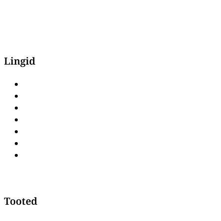
Lingid
Avaleht
Pood
Kaubamärgid
Kontakt
Privaatsuspoliitika
Müügitingimused
Järelmaks & osamaksed
Tooted