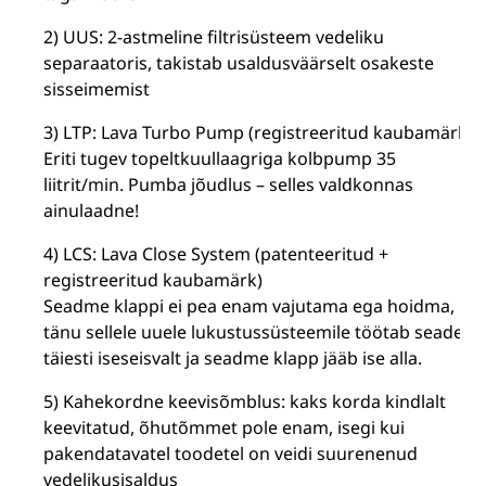
2) UUS: 2-astmeline filtrisüsteem vedeliku
separaatoris, takistab usaldusväärselt osakeste
sisseimemist
3) LTP: Lava Turbo Pump (registreeritud kaubamärk)
Eriti tugev topeltkuullaagriga kolbpump 35
liitrit/min. Pumba jõudlus – selles valdkonnas
ainulaadne!
4) LCS: Lava Close System (patenteeritud +
registreeritud kaubamärk)
Seadme klappi ei pea enam vajutama ega hoidma,
tänu sellele uuele lukustussüsteemile töötab seade
täiesti iseseisvalt ja seadme klapp jääb ise alla.
5) Kahekordne keevisõmblus: kaks korda kindlalt
keevitatud, õhutõmmet pole enam, isegi kui
pakendatavatel toodetel on veidi suurenenud
vedelikusisaldus