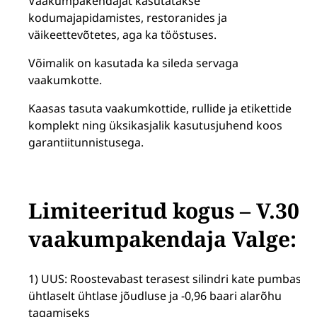
Vaakumpakendajat kasutatakse
kodumajapidamistes, restoranides ja
väikeettevõtetes, aga ka tööstuses.
Võimalik on kasutada ka sileda servaga
vaakumkotte.
Kaasas tasuta vaakumkottide, rullide ja etikettide
komplekt ning üksikasjalik kasutusjuhend koos
garantiitunnistusega.
Limiteeritud kogus – V.300
vaakumpakendaja Valge:
1) UUS: Roostevabast terasest silindri kate pumbas
ühtlaselt ühtlase jõudluse ja -0,96 baari alarõhu
tagamiseks