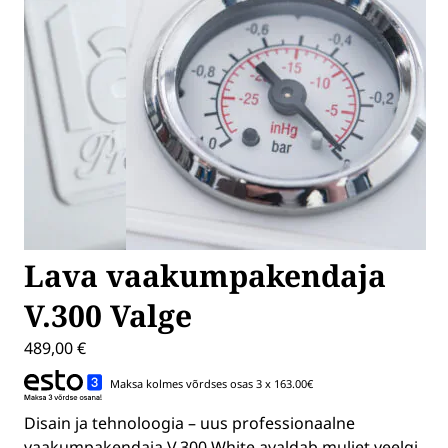
Lava vaakumpakendaja
V.300 Valge
489,00
€
Maksa kolmes võrdses osas 3 x 163.00€
Disain ja tehnoloogia – uus professionaalne
vaakumpakendaja V.300 White avaldab muljet veelgi