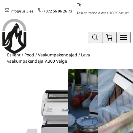
Mine
info@susi3.ee
+372 56 96 26 73
otse
Tasuta tarne alates 100€ ostust
sisu
juurde
Esileht
/
Pood
/
Vaakumpakendajad
/ Lava
vaakumpakendaja V.300 Valge